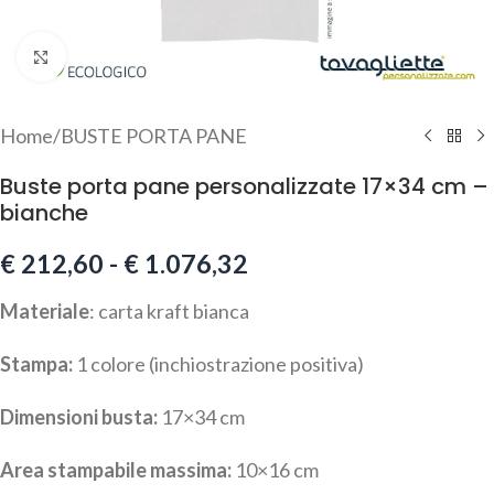
Click to enlarge
Home
/
BUSTE PORTA PANE
Buste porta pane personalizzate 17×34 cm –
bianche
€
212,60
-
€
1.076,32
Materiale
: carta kraft bianca
Stampa:
1 colore (inchiostrazione positiva)
Dimensioni busta:
17×34 cm
Area stampabile massima:
10×16 cm