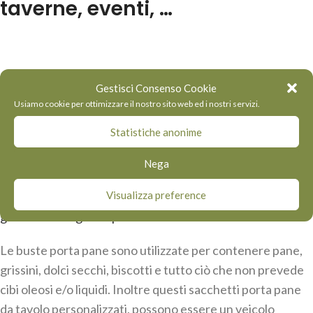
taverne, eventi, …
Tovagliettepersonalizzate.com
propone il servizio di
Gestisci Consenso Cookie
stampa di buste porta pane personalizzate
alla propria
Usiamo cookie per ottimizzare il nostro sito web ed i nostri servizi.
clientela; le buste portapane personalizzate sono
Statistiche anonime
realizzate in carta Kraft e stampate ad un colore
. Uso
degli inchiostri alimentari per la stampa e
Nega
personalizzazione con il proprio logo e/o grafica:
Visualizza preference
possibilità di realizzazione grafica direttamente con i
grafici di Tovagliettepersonalizzate.com
.
Le buste porta pane sono utilizzate per contenere pane,
grissini, dolci secchi, biscotti e tutto ciò che non prevede
cibi oleosi e/o liquidi. Inoltre questi sacchetti porta pane
da tavolo personalizzati, possono essere un veicolo