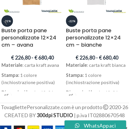
-22%
-22%
Buste porta pane
Buste porta pane
personalizzate 12×24
personalizzate 12×24
cm – avana
cm – bianche
€
226,80
-
€
680,40
€
226,80
-
€
680,40
Materiale
: carta kraft avana
Materiale
: carta kraft bianca
Stampa:
1 colore
Stampa:
1 colore
(inchiostrazione positiva)
(inchiostrazione positiva)
Dimensioni busta:
12x24 cm
Dimensioni busta:
12x24 cm
Area stampabile massima:
Area stampabile massima:
TovagliettePersonalizzate.com è un prodotto
2020-26
Cliché:
possibilità di
Cliché:
possibilità di
CREATED BY
300dpi STUDIO
| p.iva IT02880670548
scegliere se nuovo o ristampa
scegliere se nuovo o ristampa
WhatsAppaci