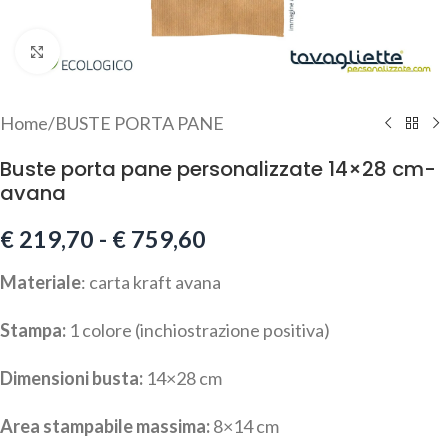
Click to enlarge
Home
/
BUSTE PORTA PANE
Buste porta pane personalizzate 14×28 cm-
avana
€
219,70
-
€
759,60
Materiale
: carta kraft avana
Stampa:
1 colore (inchiostrazione positiva)
Dimensioni busta:
14×28 cm
Area stampabile massima:
8×14 cm