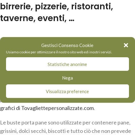
birrerie, pizzerie, ristoranti,
taverne, eventi, …
Gestisci Consenso Cookie
Tovagliettepersonalizzate.com
propone il servizio di
Usiamo cookie per ottimizzare il nostro sito web ed i nostri servizi.
stampa di buste porta pane personalizzate
alla propria
Statistiche anonime
clientela; le buste portapane personalizzate sono
realizzate in carta Kraft e stampate ad un colore
. Uso
Nega
degli inchiostri alimentari per la stampa e
personalizzazione con il proprio logo e/o grafica:
Visualizza preference
possibilità di realizzazione grafica direttamente con i
grafici di Tovagliettepersonalizzate.com
.
Le buste porta pane sono utilizzate per contenere pane,
grissini, dolci secchi, biscotti e tutto ciò che non prevede