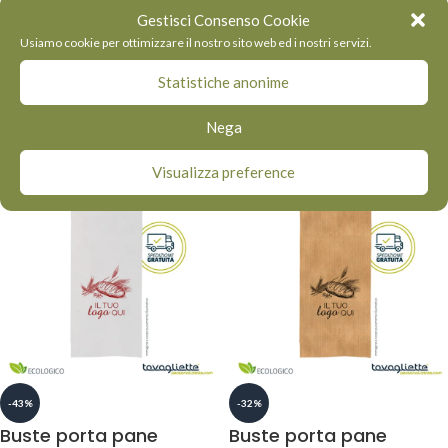
-16%
-16%
Gestisci Consenso Cookie
Buste porta pane
Buste porta pane
Usiamo cookie per ottimizzare il nostro sito web ed i nostri servizi.
personalizzate 14×28
personalizzate 14×28
Statistiche anonime
cm – bianche
cm- avana
Nega
€
219,70
-
€
759,60
€
219,70
-
€
759,60
Visualizza preference
-43%
-32%
Buste porta pane
Buste porta pane