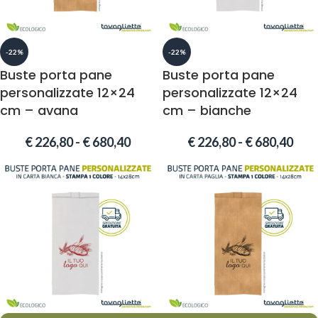
-22%
-22%
Buste porta pane
Buste porta pane
personalizzate 12×24
personalizzate 12×24
cm – avana
cm – bianche
€
226,80
-
€
680,40
€
226,80
-
€
680,40