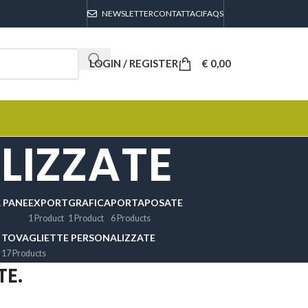
NEWSLETTER
CONTATTACI
FAQS
LOGIN / REGISTER
€
0,00
LIZZATE
 PANE
EXPORT
GRAFICA
PORTAPOSATE
1 Product
1 Product
6 Products
TOVAGLIETTE PERSONALIZZATE
17 Products
TE.