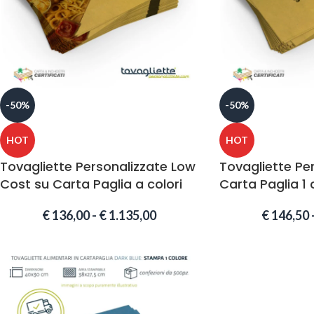
-50%
-50%
HOT
HOT
Tovagliette Personalizzate Low
Tovagliette Pe
Cost su Carta Paglia a colori
Carta Paglia 1 
€
136,00
-
€
1.135,00
€
146,50