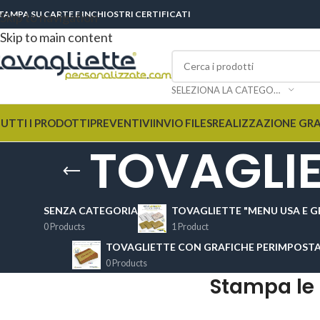
TAMPA SU CARTE E INCHIOSTRI CERTIFICATI
Skip to navigation
Skip to main content
SELEZIONA LA CATEGORIA
UTTI I PRODOTTI
PREVENTIVI
INVIO FILES
REALIZZAZIONE GR
TOVAGLIE
SENZA CATEGORIA
TOVAGLIETTE "MENU USA E G
0 Products
1 Product
TOVAGLIETTE CON GRAFICHE PERIMPOSTA
0 Products
Stampa le