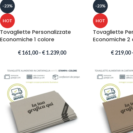
-23%
-23%
HOT
HOT
Tovagliette Personalizzate
Tovagliette Pe
Economiche 1 colore
Economiche 2 c
€
161,00
-
€
1.239,00
€
219,00