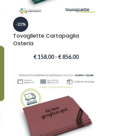
-22%
Tovagliette Cartapaglia
Osteria
€
158,00
-
€
856,00