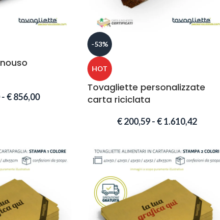
-53%
onouso
HOT
Tovagliette personalizzate
-
€
856,00
carta riciclata
€
200,59
-
€
1.610,42