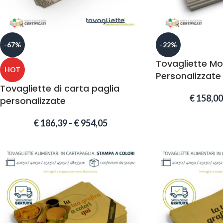
-67%
-22%
Tovagliette M
HOT
Personalizzate
Tovagliette di carta paglia
€
158,00
personalizzate
€
186,39
-
€
954,05