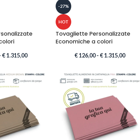
-27%
HOT
rsonalizzate
Tovagliette Personalizzate
olori
Economiche a colori
-
€
1.315,00
€
126,00
-
€
1.315,00