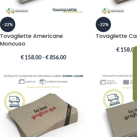
-22%
-22%
Tovagliette Americane
Tovagliette Ca
Monouso
€
158,00
€
158,00
-
€
856,00