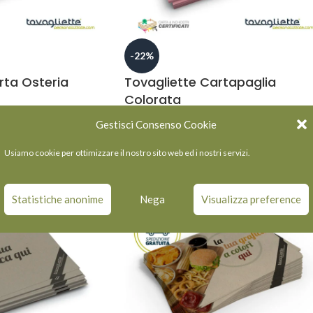
-22%
rta Osteria
Tovagliette Cartapaglia
Colorata
-
€
856,00
Gestisci Consenso Cookie
€
158,00
-
€
856,00
Usiamo cookie per ottimizzare il nostro sito web ed i nostri servizi.
Statistiche anonime
Nega
Visualizza preference