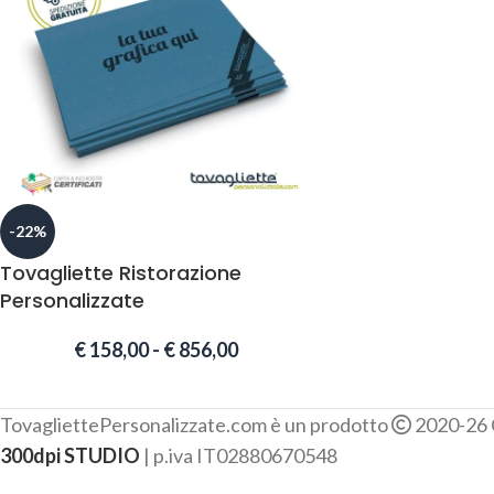
-22%
Tovagliette Ristorazione
Personalizzate
€
158,00
-
€
856,00
TovagliettePersonalizzate.com è un prodotto
2020-26
300dpi STUDIO
| p.iva IT02880670548