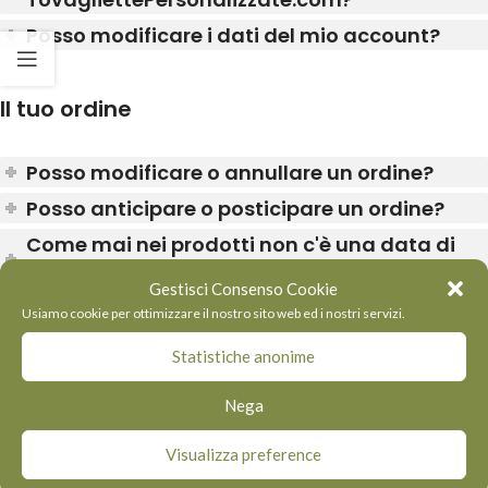
Posso modificare i dati del mio account?
Il tuo ordine
Posso modificare o annullare un ordine?
Posso anticipare o posticipare un ordine?
Come mai nei prodotti non c'è una data di
consegna certa?
Gestisci Consenso Cookie
Posso richiedere una stampa di prova?
Usiamo cookie per ottimizzare il nostro sito web ed i nostri servizi.
Quando e come devo inviare il file di
Statistiche anonime
stampa?
Nega
Posso recuperare i file caricati sul sito
TovagliettePersonalizzate.com?
Visualizza preference
Quanto costano le spedizioni?