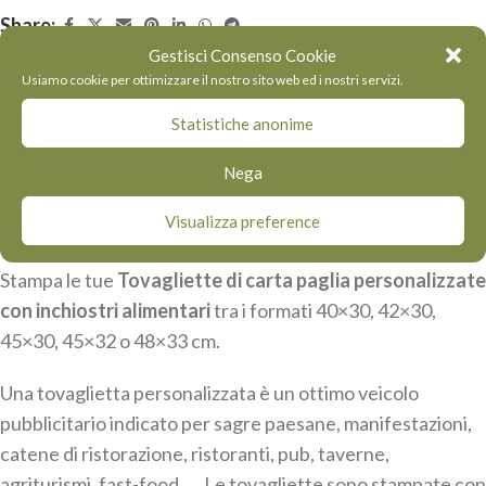
Share:
Gestisci Consenso Cookie
Usiamo cookie per ottimizzare il nostro sito web ed i nostri servizi.
Descrizione
Tovagliette di carta paglia
Statistiche anonime
personalizzate con inchiostri
Nega
alimentari: stampa misure varie per
le tue esigenze. Colore carta sabbia
Visualizza preference
Stampa le tue
Tovagliette di carta paglia personalizzate
con inchiostri alimentari
tra i formati 40×30, 42×30,
45×30, 45×32 o 48×33 cm.
Una tovaglietta personalizzata è un ottimo veicolo
pubblicitario indicato per sagre paesane, manifestazioni,
catene di ristorazione, ristoranti, pub, taverne,
agriturismi, fast-food, … Le tovagliette sono stampate con