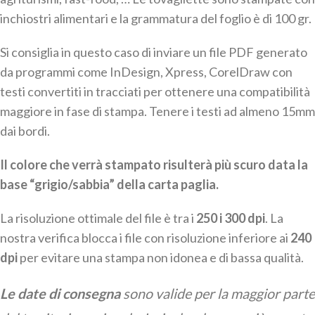
inchiostri alimentari e la grammatura del foglio è di 100 gr.
Si consiglia in questo caso di inviare un file PDF generato
da programmi come InDesign, Xpress, CorelDraw con
testi convertiti in tracciati per ottenere una compatibilità
maggiore in fase di stampa. Tenere i testi ad almeno 15mm
dai bordi.
Il colore che verrà stampato risulterà più scuro data la
base “grigio/sabbia” della carta paglia.
La risoluzione ottimale del file è tra i
250 i 300 dpi
. La
nostra verifica blocca i file con risoluzione inferiore ai
240
dpi
per evitare una stampa non idonea e di bassa qualità.
Le date di consegna
sono valide per la maggior parte