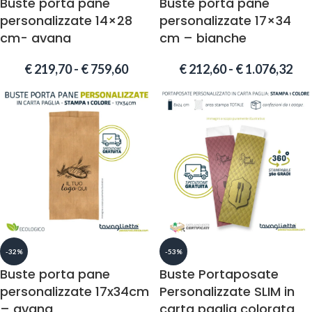
Buste porta pane
Buste porta pane
personalizzate 14×28
personalizzate 17×34
cm- avana
cm – bianche
€
219,70
-
€
759,60
€
212,60
-
€
1.076,32
-32%
-53%
Buste porta pane
Buste Portaposate
personalizzate 17x34cm
Personalizzate SLIM in
– avana
carta paglia colorata