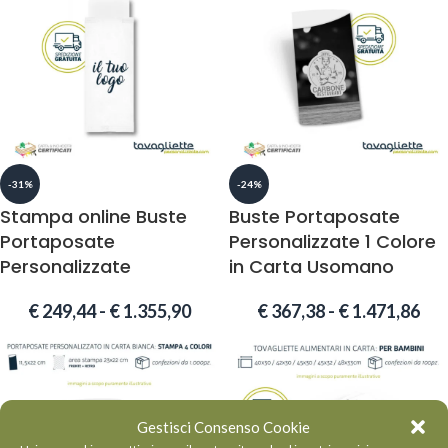
-31%
-24%
Stampa online Buste
Buste Portaposate
Portaposate
Personalizzate 1 Colore
Personalizzate
in Carta Usomano
€
249,44
-
€
1.355,90
€
367,38
-
€
1.471,86
Gestisci Consenso Cookie