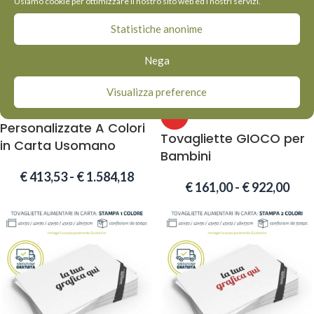
Usiamo cookie per ottimizzare il nostro sito web ed i nostri servizi.
Statistiche anonime
Nega
-22%
-56%
Visualizza preference
Buste Portaposate
HOT
Personalizzate A Colori
Tovagliette GIOCO per
in Carta Usomano
Bambini
€
413,53
-
€
1.584,18
€
161,00
-
€
922,00