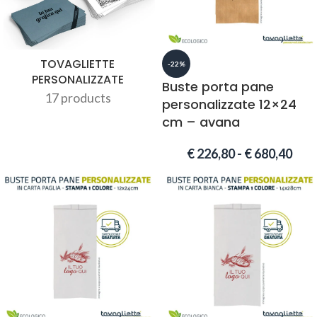
TOVAGLIETTE
-22%
PERSONALIZZATE
Buste porta pane
17 products
personalizzate 12×24
cm – avana
€
226,80
-
€
680,40