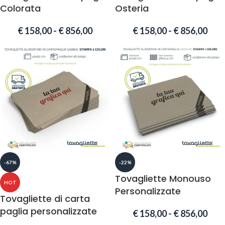
Colorata
Osteria
€
158,00
-
€
856,00
€
158,00
-
€
856,00
-67%
-22%
Tovagliette Monouso
HOT
Personalizzate
Tovagliette di carta
paglia personalizzate
€
158,00
-
€
856,00