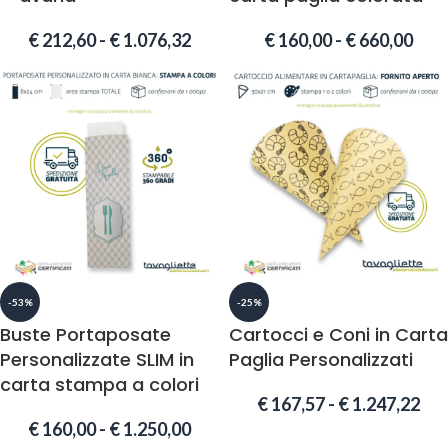
€
212,60
-
€
1.076,32
€
160,00
-
€
660,00
-53%
-25%
Buste Portaposate
Cartocci e Coni in Carta
Personalizzate SLIM in
Paglia Personalizzati
carta stampa a colori
€
167,57
-
€
1.247,22
€
160,00
-
€
1.250,00