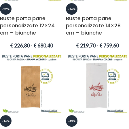
-22%
-16%
Buste porta pane
Buste porta pane
personalizzate 12×24
personalizzate 14×28
cm – bianche
cm – bianche
€
226,80
-
€
680,40
€
219,70
-
€
759,60
-16%
-43%