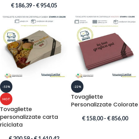
€
186,39
-
€
954,05
-53%
-22%
Tovagliette
HOT
Personalizzate Colorate
Tovagliette
personalizzate carta
€
158,00
-
€
856,00
riciclata
€
200,59
-
€
1.610,42