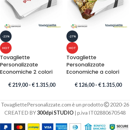
-23%
-27%
HOT
HOT
Tovagliette
Tovagliette
Personalizzate
Personalizzate
Economiche 2 colori
Economiche a colori
€
219,00
-
€
1.315,00
€
126,00
-
€
1.315,00
TovagliettePersonalizzate.com è un prodotto
2020-26
CREATED BY
300dpi STUDIO
| p.iva IT02880670548