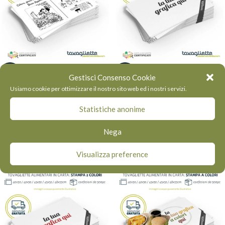
-56%
-23%
Gestisci Consenso Cookie
Usiamo cookie per ottimizzare il nostro sito web ed i nostri servizi.
HOT
HOT
Tovagliette GIOCO per
Tovagliette
Statistiche anonime
Bambini
Personalizzate
Nega
Economiche 1 colore
€
161,00
-
€
922,00
Visualizza preference
€
161,00
-
€
1.239,00